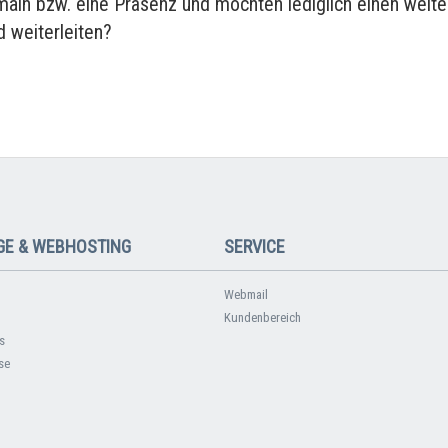
main bzw. eine Präsenz und möchten lediglich einen weite
 weiterleiten?
E & WEBHOSTING
SERVICE
Webmail
Kundenbereich
s
se