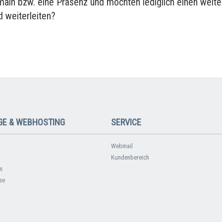
main bzw. eine Präsenz und möchten lediglich einen weite
 weiterleiten?
E & WEBHOSTING
SERVICE
Webmail
Kundenbereich
s
se