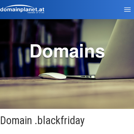
Tog
nav
Domains
Domain .blackfriday