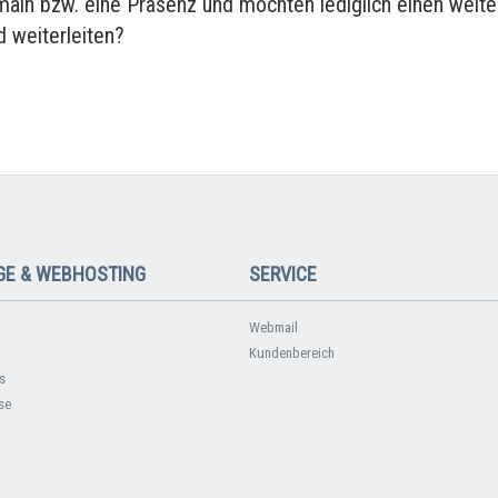
main bzw. eine Präsenz und möchten lediglich einen weite
 weiterleiten?
E & WEBHOSTING
SERVICE
Webmail
Kundenbereich
s
se