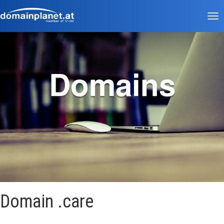
Tog
nav
Domains
Domain .care