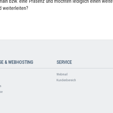
main bzw. eine Präsenz und möchten lediglich einen weite
 weiterleiten?
E & WEBHOSTING
SERVICE
Webmail
Kundenbereich
s
se