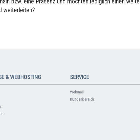
main bzw. eine Präsenz und möchten lediglich einen weite
 weiterleiten?
E & WEBHOSTING
SERVICE
Webmail
Kundenbereich
s
se