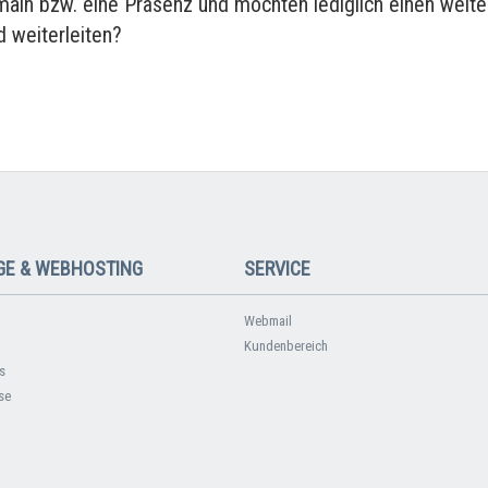
main bzw. eine Präsenz und möchten lediglich einen weite
 weiterleiten?
E & WEBHOSTING
SERVICE
Webmail
Kundenbereich
s
se