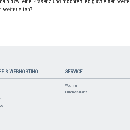
main bzw. eine Präsenz und möchten lediglich einen weite
 weiterleiten?
E & WEBHOSTING
SERVICE
Webmail
Kundenbereich
s
se