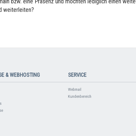
main bzw. eine Präsenz und möchten lediglich einen weite
 weiterleiten?
E & WEBHOSTING
SERVICE
Webmail
Kundenbereich
s
se