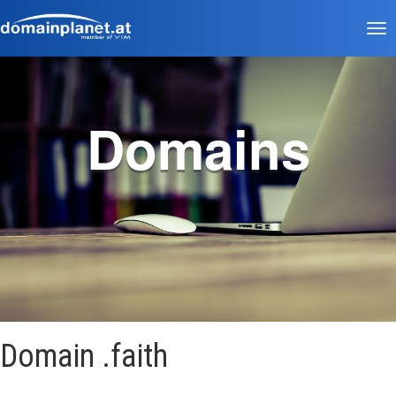
Tog
nav
Domains
Domain .faith