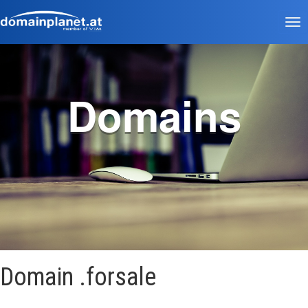
Tog
nav
Domains
Domain .forsale