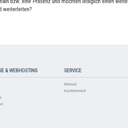
main bzw. eine Präsenz und möchten lediglich einen weite
 weiterleiten?
E & WEBHOSTING
SERVICE
Webmail
Kundenbereich
s
se