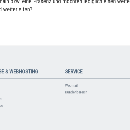
main bzw. eine Präsenz und möchten lediglich einen weite
 weiterleiten?
E & WEBHOSTING
SERVICE
Webmail
Kundenbereich
s
se