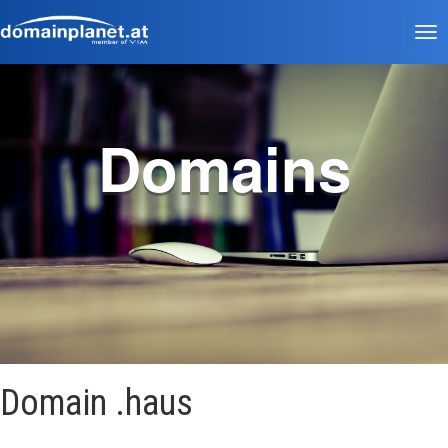
Tog
nav
Domains
Domain .haus