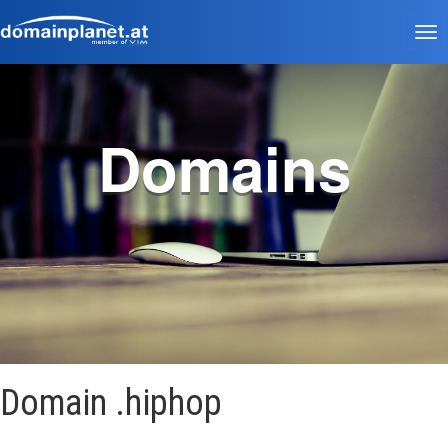
Tog
nav
Domains
Domain .hiphop