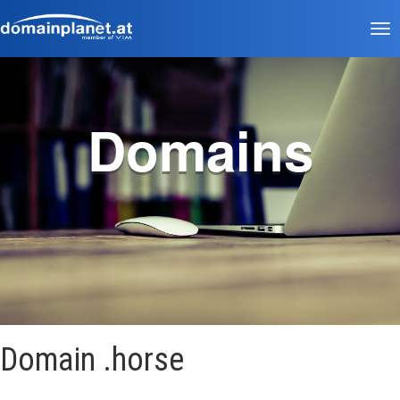
Tog
nav
Domains
Domain .horse