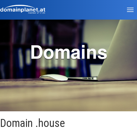
Tog
nav
Domains
Domain .house