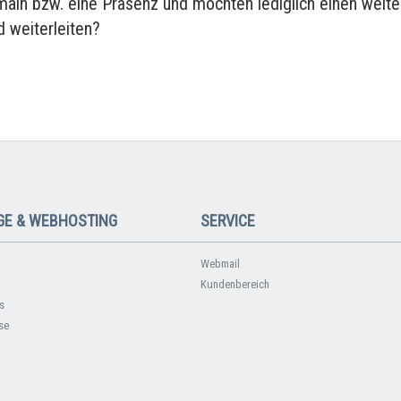
main bzw. eine Präsenz und möchten lediglich einen weite
 weiterleiten?
E & WEBHOSTING
SERVICE
Webmail
Kundenbereich
s
se