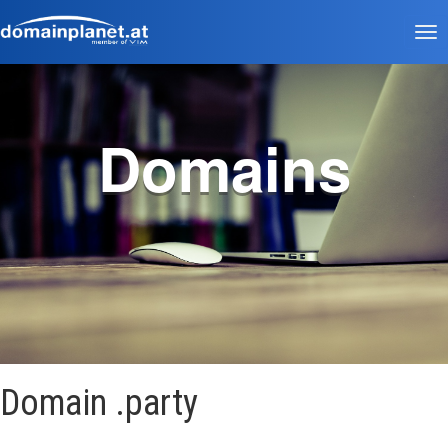
Tog
nav
Domains
Domain .party