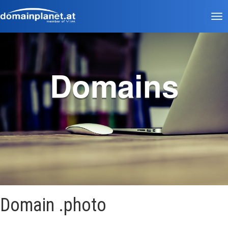
Tog
nav
Domains
Domain .photo