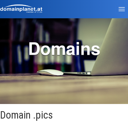
Tog
nav
Domains
Domain .pics