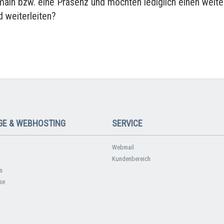
main bzw. eine Präsenz und möchten lediglich einen weite
 weiterleiten?
E & WEBHOSTING
SERVICE
Webmail
Kundenbereich
s
se