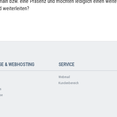
main bzw. eine Präsenz und möchten lediglich einen weite
 weiterleiten?
E & WEBHOSTING
SERVICE
Webmail
Kundenbereich
s
se