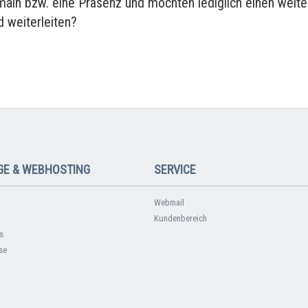
main bzw. eine Präsenz und möchten lediglich einen weite
 weiterleiten?
E & WEBHOSTING
SERVICE
Webmail
Kundenbereich
s
se