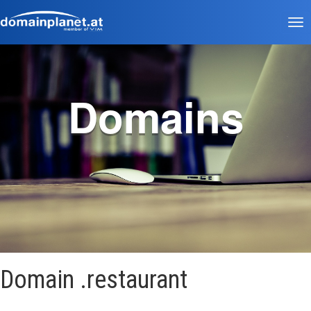
Tog
nav
Domains
Domain .restaurant