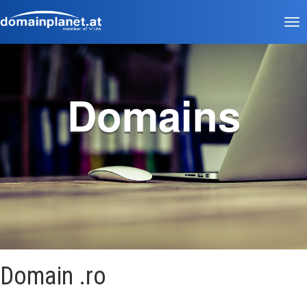
Tog
nav
Domains
Domain .ro