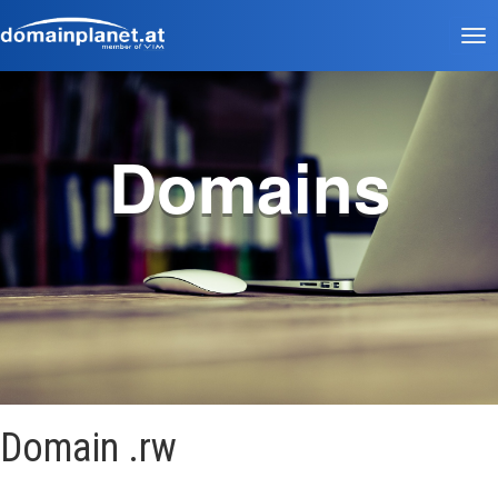
Tog
nav
Domains
Domain .rw