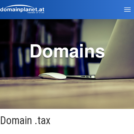
Tog
nav
Domains
Domain .tax