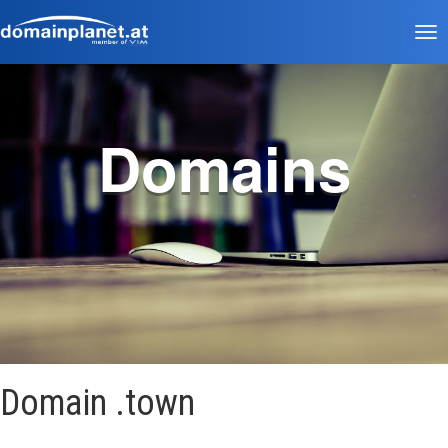
Tog
nav
Domains
Domain .town