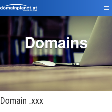
Tog
nav
Domains
Domain .xxx