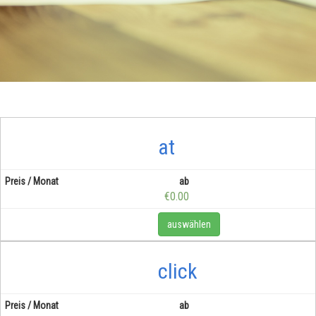
at
ab
€0.00
auswählen
click
ab