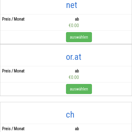
net
ab
€0.00
auswählen
or.at
ab
€0.00
auswählen
ch
ab